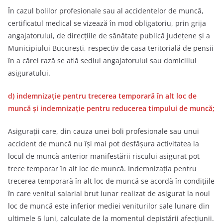
În cazul bolilor profesionale sau al accidentelor de muncă,
certificatul medical se vizează în mod obligatoriu, prin grija
angajatorului, de direcţiile de sănătate publică judeţene şi a
Municipiului Bucureşti, respectiv de casa teritorială de pensii
în a cărei rază se află sediul angajatorului sau domiciliul
asiguratului.
d) indemnizaţie pentru trecerea temporară în alt loc de
muncă şi indemnizaţie pentru reducerea timpului de muncă;
Asiguraţii care, din cauza unei boli profesionale sau unui
accident de muncă nu îşi mai pot desfăşura activitatea la
locul de muncă anterior manifestării riscului asigurat pot
trece temporar în alt loc de muncă. Indemnizaţia pentru
trecerea temporară în alt loc de muncă se acordă în condiţiile
în care venitul salarial brut lunar realizat de asigurat la noul
loc de muncă este inferior mediei veniturilor sale lunare din
ultimele 6 luni, calculate de la momentul depistării afecţiunii.