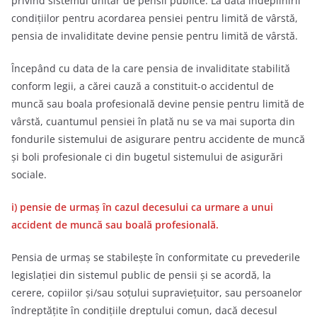
privind sistemul unitar de pensii publice. La data îndeplinirii
condiţiilor pentru acordarea pensiei pentru limită de vârstă,
pensia de invaliditate devine pensie pentru limită de vârstă.
Începând cu data de la care pensia de invaliditate stabilită
conform legii, a cărei cauză a constituit-o accidentul de
muncă sau boala profesională devine pensie pentru limită de
vârstă, cuantumul pensiei în plată nu se va mai suporta din
fondurile sistemului de asigurare pentru accidente de muncă
și boli profesionale ci din bugetul sistemului de asigurări
sociale.
i) pensie de urmaș în cazul decesului ca urmare a unui
accident de muncă sau boală profesională.
Pensia de urmaş se stabileşte în conformitate cu prevederile
legislaţiei din sistemul public de pensii şi se acordă, la
cerere, copiilor şi/sau soţului supravieţuitor, sau persoanelor
îndreptățite în condițiile dreptului comun, dacă decesul