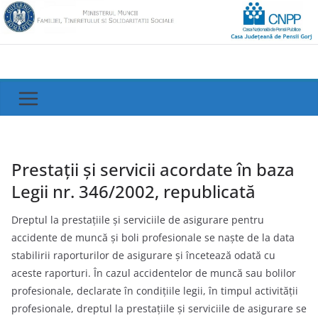
Skip
to
content
Prestații și servicii acordate în baza
Legii nr. 346/2002, republicată
Dreptul la prestaţiile şi serviciile de asigurare pentru
accidente de muncă şi boli profesionale se naşte de la data
stabilirii raporturilor de asigurare şi încetează odată cu
aceste raporturi. În cazul accidentelor de muncă sau bolilor
profesionale, declarate în condiţiile legii, în timpul activităţii
profesionale, dreptul la prestaţiile şi serviciile de asigurare se