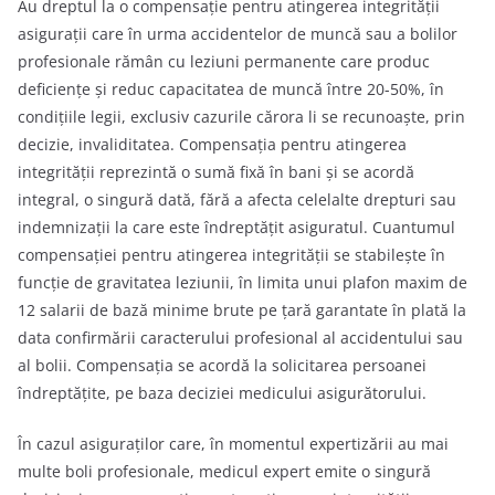
Au dreptul la o compensaţie pentru atingerea integrităţii
asiguraţii care în urma accidentelor de muncă sau a bolilor
profesionale rămân cu leziuni permanente care produc
deficienţe şi reduc capacitatea de muncă între 20-50%, în
condițiile legii, exclusiv cazurile cărora li se recunoaşte, prin
decizie, invaliditatea. Compensaţia pentru atingerea
integrităţii reprezintă o sumă fixă în bani şi se acordă
integral, o singură dată, fără a afecta celelalte drepturi sau
indemnizaţii la care este îndreptăţit asiguratul. Cuantumul
compensaţiei pentru atingerea integrităţii se stabileşte în
funcţie de gravitatea leziunii, în limita unui plafon maxim de
12 salarii de bază minime brute pe ţară garantate în plată la
data confirmării caracterului profesional al accidentului sau
al bolii. Compensaţia se acordă la solicitarea persoanei
îndreptăţite, pe baza deciziei medicului asigurătorului.
În cazul asiguraţilor care, în momentul expertizării au mai
multe boli profesionale, medicul expert emite o singură