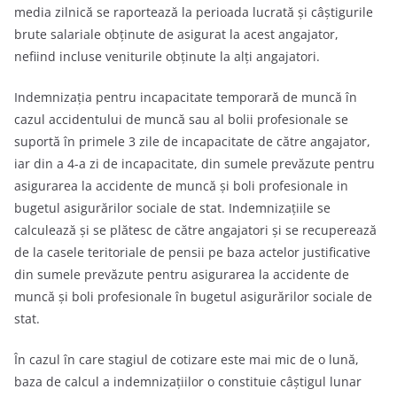
media zilnică se raportează la perioada lucrată şi câştigurile
brute salariale obţinute de asigurat la acest angajator,
nefiind incluse veniturile obţinute la alţi angajatori.
Indemnizaţia pentru incapacitate temporară de muncă în
cazul accidentului de muncă sau al bolii profesionale se
suportă în primele 3 zile de incapacitate de către angajator,
iar din a 4-a zi de incapacitate, din sumele prevăzute pentru
asigurarea la accidente de muncă şi boli profesionale in
bugetul asigurărilor sociale de stat. Indemnizaţiile se
calculează şi se plătesc de către angajatori şi se recuperează
de la casele teritoriale de pensii pe baza actelor justificative
din sumele prevăzute pentru asigurarea la accidente de
muncă şi boli profesionale în bugetul asigurărilor sociale de
stat.
În cazul în care stagiul de cotizare este mai mic de o lună,
baza de calcul a indemnizaţiilor o constituie câştigul lunar