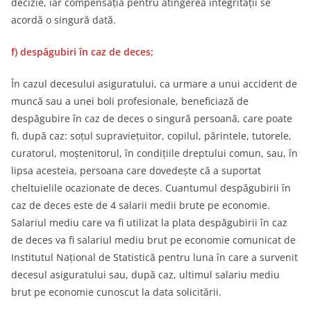
decizie, iar compensaţia pentru atingerea integrităţii se
acordă o singură dată.
f) despăgubiri în caz de deces;
În cazul decesului asiguratului, ca urmare a unui accident de
muncă sau a unei boli profesionale, beneficiază de
despăgubire în caz de deces o singură persoană, care poate
fi, după caz: soţul supravieţuitor, copilul, părintele, tutorele,
curatorul, moştenitorul, în condiţiile dreptului comun, sau, în
lipsa acesteia, persoana care dovedeşte că a suportat
cheltuielile ocazionate de deces. Cuantumul despăgubirii în
caz de deces este de 4 salarii medii brute pe economie.
Salariul mediu care va fi utilizat la plata despăgubirii în caz
de deces va fi salariul mediu brut pe economie comunicat de
Institutul Naţional de Statistică pentru luna în care a survenit
decesul asiguratului sau, după caz, ultimul salariu mediu
brut pe economie cunoscut la data solicitării.