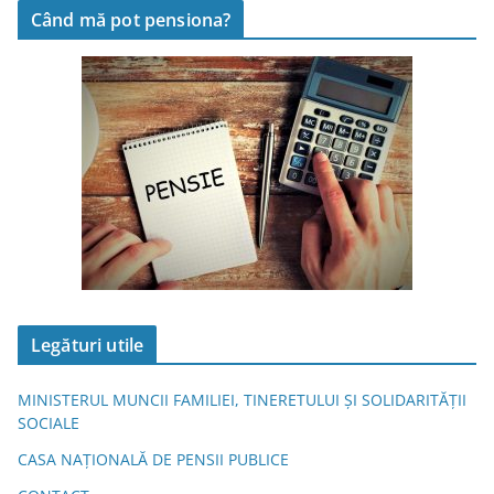
Când mă pot pensiona?
Legături utile
MINISTERUL MUNCII FAMILIEI, TINERETULUI ȘI SOLIDARITĂȚII
SOCIALE
CASA NAȚIONALĂ DE PENSII PUBLICE