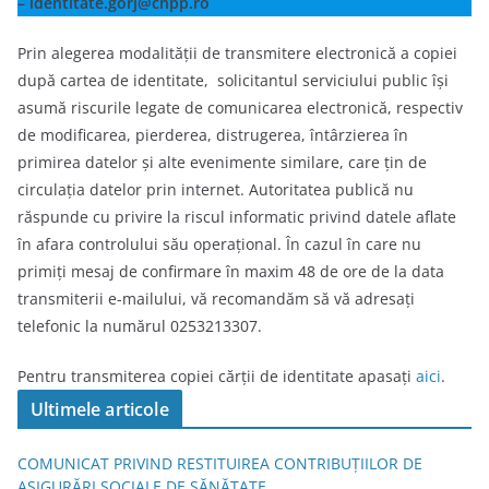
–
identitate.gorj
@cnpp.ro
Prin alegerea modalității de transmitere electronică a copiei
după cartea de identitate, solicitantul serviciului public își
asumă riscurile legate de comunicarea electronică, respectiv
de modificarea, pierderea, distrugerea, întârzierea în
primirea datelor și alte evenimente similare, care țin de
circulația datelor prin internet. Autoritatea publică nu
răspunde cu privire la riscul informatic privind datele aflate
în afara controlului său operațional. În cazul în care nu
primiți mesaj de confirmare în maxim 48 de ore de la data
transmiterii e-mailului, vă recomandăm să vă adresați
telefonic la numărul 0253213307.
Pentru transmiterea copiei cărții de identitate apasați
aici
.
Ultimele articole
COMUNICAT PRIVIND RESTITUIREA CONTRIBUȚIILOR DE
ASIGURĂRI SOCIALE DE SĂNĂTATE