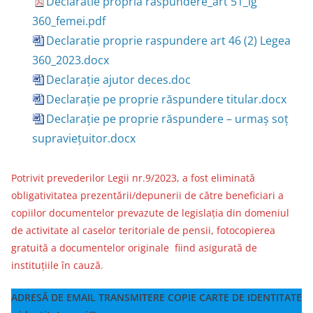
Declaratie propria raspundere_art 51_lg
360_femei.pdf
Declaratie proprie raspundere art 46 (2) Legea
360_2023.docx
Declarație ajutor deces.doc
Declarație pe proprie răspundere titular.docx
Declarație pe proprie răspundere – urmaș soț
supraviețuitor.docx
Potrivit prevederilor Legii nr.9/2023, a fost eliminată
obligativitatea prezentării/depunerii de către beneficiari a
copiilor documentelor prevazute de legislația din domeniul
de activitate al caselor teritoriale de pensii, fotocopierea
gratuită a documentelor originale fiind asigurată de
instituțiile în cauză.
ADRESĂ DE EMAIL TRANSMITERE COPIE CARTE DE IDENTITATE