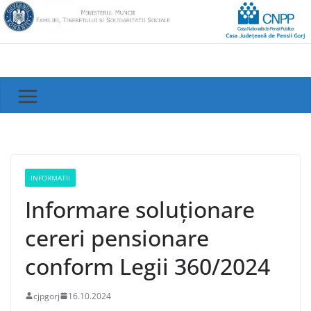
Skip
to
content
INFORMATII
Informare soluționare
cereri pensionare
conform Legii 360/2024
cjpgorj
16.10.2024