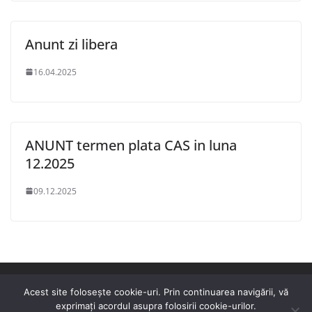
Anunt zi libera
16.04.2025
ANUNT termen plata CAS in luna
12.2025
09.12.2025
Drepturi de autor © 2026
Casa Județeană de Pensii Gorj
.
Acest site foloseşte cookie-uri. Prin continuarea navigării, vă
Toate drepturile rezervate.
exprimaţi acordul asupra folosirii cookie-urilor.